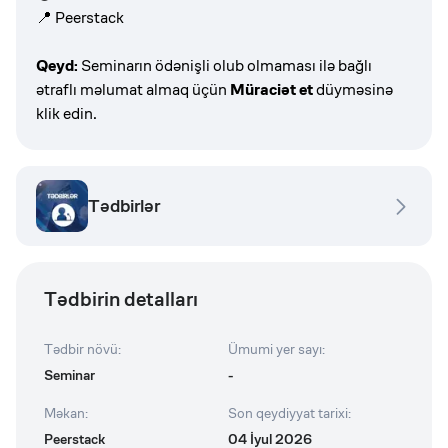
📍 Peerstack
Qeyd:
Seminarın ödənişli olub olmaması ilə bağlı
ətraflı məlumat almaq üçün
Müraciət et
düyməsinə
klik edin.
Tədbirlər
Tədbirin detalları
Tədbir növü
:
Ümumi yer sayı
:
Seminar
-
Məkan
:
Son qeydiyyat tarixi
:
Peerstack
04 İyul 2026