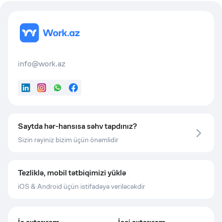
info@work.az
LinkedIn
Instagram
WhatsApp
Facebook
Saytda hər-hansısa səhv tapdınız?
Sizin rəyiniz bizim üçün önəmlidir
Tezliklə, mobil tətbiqimizi yüklə
iOS & Android üçün istifadəyə veriləcəkdir