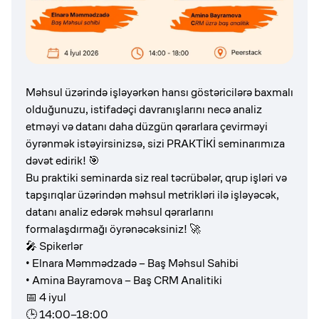
Məhsul üzərində işləyərkən hansı göstəricilərə baxmalı
olduğunuzu, istifadəçi davranışlarını necə analiz
etməyi və datanı daha düzgün qərarlara çevirməyi
öyrənmək istəyirsinizsə, sizi PRAKTİKİ seminarımıza
dəvət edirik! 🎯
Bu praktiki seminarda siz real təcrübələr, qrup işləri və
tapşırıqlar üzərindən məhsul metrikləri ilə işləyəcək,
datanı analiz edərək məhsul qərarlarını
formalaşdırmağı öyrənəcəksiniz! 🚀
🎤 Spikerlər
• Elnara Məmmədzadə – Baş Məhsul Sahibi
• Amina Bayramova – Baş CRM Analitiki
📅 4 iyul
🕒 14:00–18:00