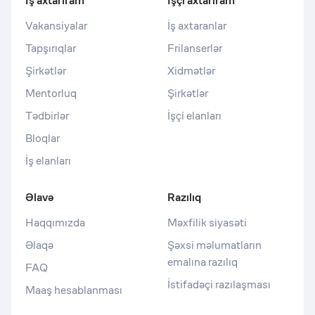
İş axtarıram
İşçi axtarıram
Vakansiyalar
İş axtaranlar
Tapşırıqlar
Frilanserlər
Şirkətlər
Xidmətlər
Mentorluq
Şirkətlər
Tədbirlər
İşçi elanları
Bloqlar
İş elanları
Əlavə
Razılıq
Haqqımızda
Məxfilik siyasəti
Əlaqə
Şəxsi məlumatların
emalına razılıq
FAQ
İstifadəçi razılaşması
Maaş hesablanması