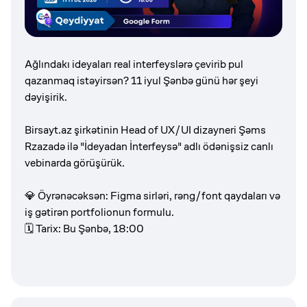
Ağlındakı ideyaları real interfeyslərə çevirib pul
qazanmaq istəyirsən? 11 iyul Şənbə günü hər şeyi
dəyişirik.
Birsayt.az şirkətinin Head of UX/UI dizayneri Şəms
Rzazadə ilə "İdeyadan İnterfeysə" adlı ödənişsiz canlı
vebinarda görüşürük.
💎 Öyrənəcəksən: Figma sirləri, rəng/font qaydaları və
iş gətirən portfolionun formulu.
🗓 Tarix: Bu Şənbə, 18:00