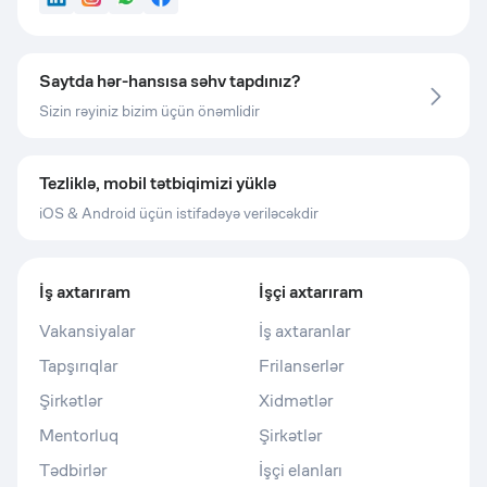
LinkedIn
Instagram
WhatsApp
Facebook
Saytda hər-hansısa səhv tapdınız?
Sizin rəyiniz bizim üçün önəmlidir
Tezliklə, mobil tətbiqimizi yüklə
iOS & Android üçün istifadəyə veriləcəkdir
İş axtarıram
İşçi axtarıram
Vakansiyalar
İş axtaranlar
Tapşırıqlar
Frilanserlər
Şirkətlər
Xidmətlər
Mentorluq
Şirkətlər
Tədbirlər
İşçi elanları