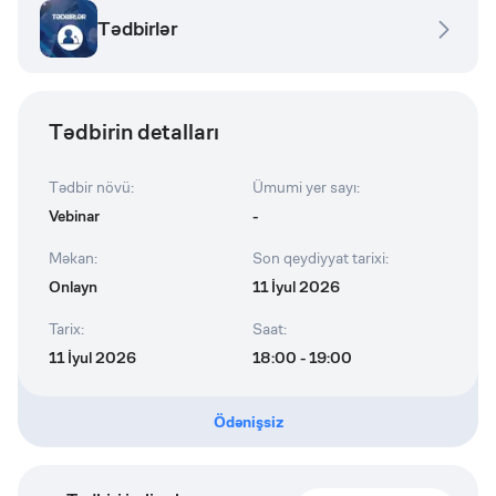
Tədbirlər
Tədbirin detalları
Tədbir növü
:
Ümumi yer sayı
:
Vebinar
-
Məkan
:
Son qeydiyyat tarixi
:
Onlayn
11 İyul 2026
Tarix
:
Saat
:
11 İyul 2026
18:00 - 19:00
Ödənişsiz