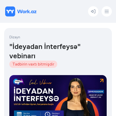
Menu
Dizayn
"İdeyadan İnterfeysə"
vebinarı
Tədbirin vaxtı bitmişdir