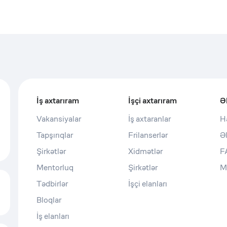
İş axtarıram
İşçi axtarıram
Ə
Vakansiyalar
İş axtaranlar
H
Tapşırıqlar
Frilanserlər
Ə
Şirkətlər
Xidmətlər
F
Mentorluq
Şirkətlər
M
Tədbirlər
İşçi elanları
Bloqlar
İş elanları