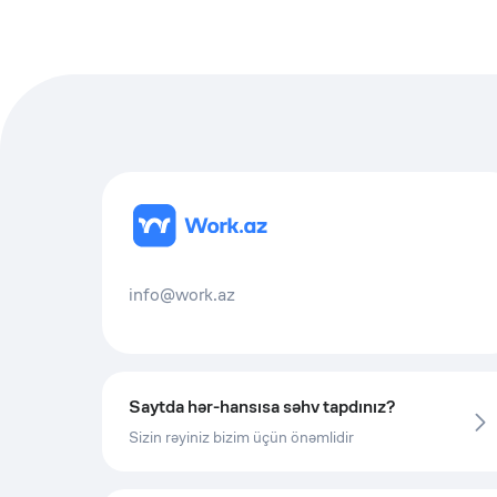
info@work.az
Saytda hər-hansısa səhv tapdınız?
Sizin rəyiniz bizim üçün önəmlidir