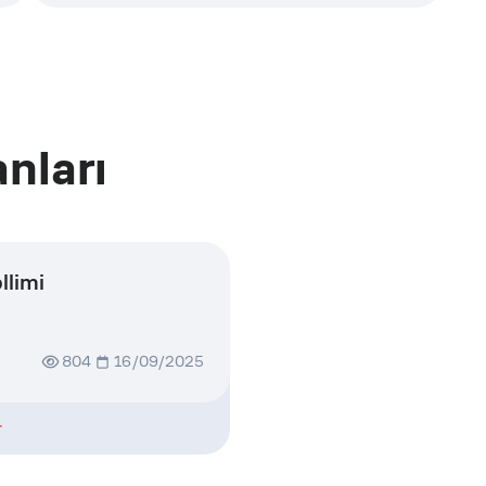
nları
llimi
804
16/09/2025
r