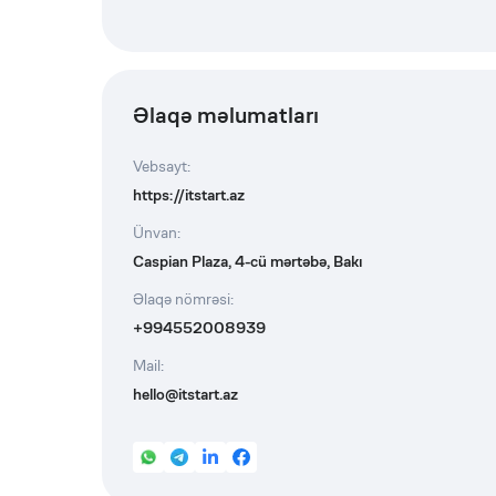
Əlaqə məlumatları
Vebsayt
:
https://itstart.az
Ünvan
:
Caspian Plaza, 4-cü mərtəbə, Bakı
Əlaqə nömrəsi
:
+994552008939
Mail
:
hello@itstart.az