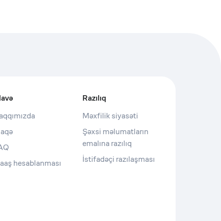
lavə
Razılıq
aqqımızda
Məxfilik siyasəti
laqə
Şəxsi məlumatların
emalına razılıq
AQ
İstifadəçi razılaşması
aaş hesablanması