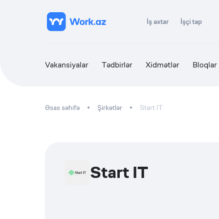
İş axtar
İşçi tap
Vakansiyalar
Tədbirlər
Xidmətlər
Bloqlar
Əsas səhifə
Şirkətlər
Start IT
Start IT