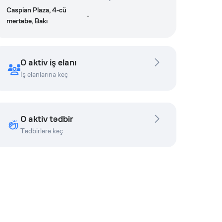
Caspian Plaza, 4-cü
-
mərtəbə, Bakı
0 aktiv iş elanı
İş elanlarına keç
0 aktiv tədbir
Tədbirlərə keç