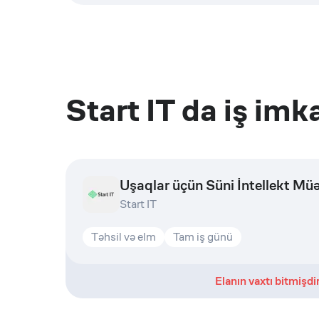
Start IT
da iş imka
Uşaqlar üçün Süni İntellekt Müə
Start IT
Təhsil və elm
Tam iş günü
Elanın vaxtı bitmişdi