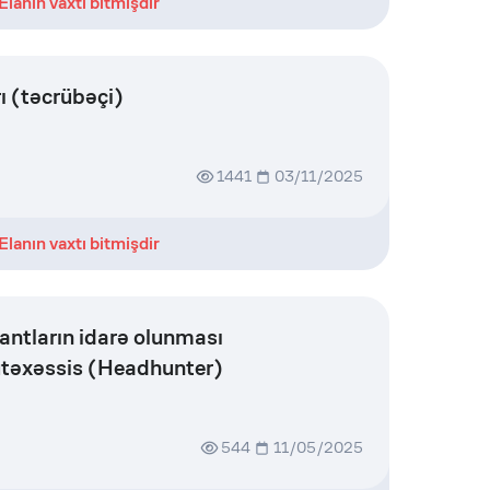
Elanın vaxtı bitmişdir
ı (təcrübəçi)
1441
03/11/2025
Elanın vaxtı bitmişdir
lantların idarə olunması
ütəxəssis (Headhunter)
544
11/05/2025