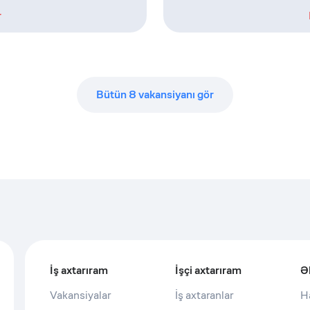
r
Bütün
8
vakansiyanı gör
İş axtarıram
İşçi axtarıram
Ə
Vakansiyalar
İş axtaranlar
H