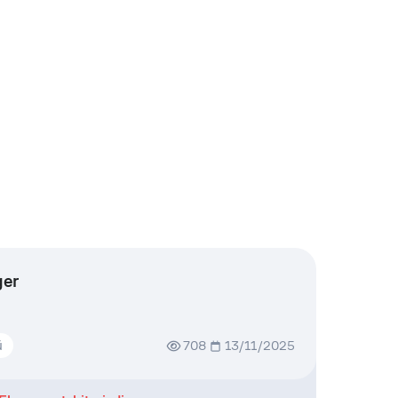
ger
ü
708
13/11/2025