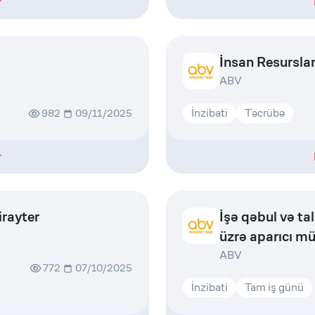
r
İnsan Resurslar
ABV
İnzibati
Təcrübə
982
09/11/2025
r
rayter
İşə qəbul və ta
üzrə aparıcı m
ABV
772
07/10/2025
İnzibati
Tam iş günü