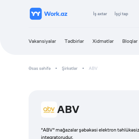
İş axtar
İşçi tap
Vakansiyalar
Tədbirlər
Xidmətlər
Bloqlar
Əsas səhifə
Şirkətlər
ABV
ABV
"ABV" mağazalar şəbəkəsi elektron təhlükəsizl
inteqratorudur.