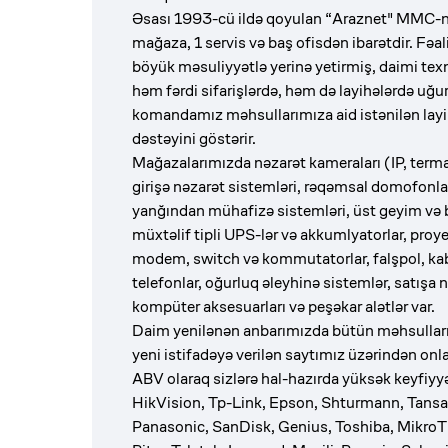
Əsası 1993-cü ildə qoyulan “Araznet" MMC-ni
mağaza, 1 servis və baş ofisdən ibarətdir. Fəal
böyük məsuliyyətlə yerinə yetirmiş, daimi texn
həm fərdi sifarişlərdə, həm də layihələrdə uğur
komandamız məhsullarımıza aid istənilən layi
dəstəyini göstərir.
Mağazalarımızda nəzarət kameraları (IP, termal
girişə nəzarət sistemləri, rəqəmsal domofonlar
yanğından mühafizə sistemləri, üst geyim və b
müxtəlif tipli UPS-lər və akkumlyatorlar, proye
modem, switch və kommutatorlar, falşpol, kabel
telefonlar, oğurluq əleyhinə sistemlər, satışa n
kompüter aksesuarları və peşəkar alətlər var.
Daim yenilənən anbarımızda bütün məhsulları 
yeni istifadəyə verilən saytımız üzərindən onlay
ABV olaraq sizlərə hal-hazırda yüksək keyfiyyə
HikVision, Tp-Link, Epson, Shturmann, Tansa,
Panasonic, SanDisk, Genius, Toshiba, MikroT