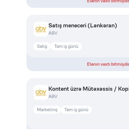
Elanın vaxtı bitmişdi
Satış meneceri (Lənkəran)
ABV
Satış
Tam iş günü
Elanın vaxtı bitmişdi
Kontent üzrə Mütəxəssis / Kopi
ABV
Marketinq
Tam iş günü