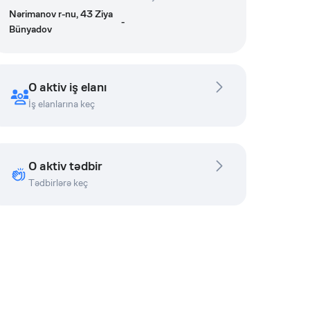
Nərimanov r-nu, 43 Ziya
-
Bünyadov
0 aktiv iş elanı
İş elanlarına keç
0 aktiv tədbir
Tədbirlərə keç