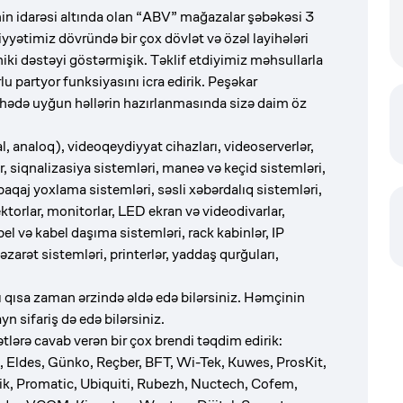
n idarəsi altında olan “ABV” mağazalar şəbəkəsi 3
iyyətimiz dövründə bir çox dövlət və özəl layihələri
iki dəstəyi göstərmişik. Təklif etdiyimiz məhsullarla
lu partyor funksiyasını icra edirik. Peşəkar
hədə uyğun həllərin hazırlanmasında sizə daim öz
, analoq), videoqeydiyyat cihazları, videoserverlər,
, siqnalizasiya sistemləri, maneə və keçid sistemləri,
aqaj yoxlama sistemləri, səsli xəbərdalıq sistemləri,
ktorlar, monitorlar, LED ekran və videodivarlar,
 və kabel daşıma sistemləri, rack kabinlər, IP
əzarət sistemləri, printerlər, yaddaş qurğuları,
qısa zaman ərzində əldə edə bilərsiniz. Həmçinin
n sifariş də edə bilərsiniz.
tlərə cavab verən bir çox brendi təqdim edirik:
 Eldes, Günko, Reçber, BFT, Wi-Tek, Kuwes, ProsKit,
ik, Promatic, Ubiquiti, Rubezh, Nuctech, Cofem,