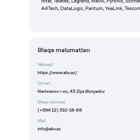
Ritar, Teletek, Legrand, Mavili, Pyronix, Schn
A4Tech, DataLogic, Pantum, YeaLink, Tesco
Əlaqə məlumatları
Vebsayt
:
https://www.abv.az/
Ünvan
:
Nərimanov r-nu, 43 Ziya Bünyadov
Əlaqə nömrəsi
:
(+994 12) 310-18-88
Mail
:
info@abv.az