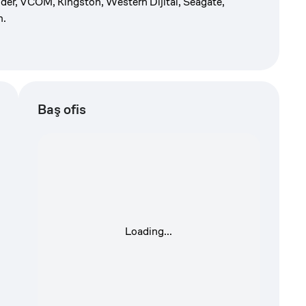
eider, VCOM, Kingston, Western Dijital, Seagate,
m.
Baş ofis
Loading...