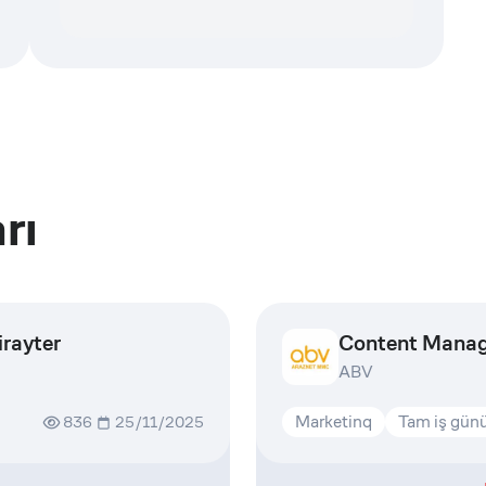
rı
rayter
Content Mana
ABV
Marketinq
Tam iş gün
836
25/11/2025