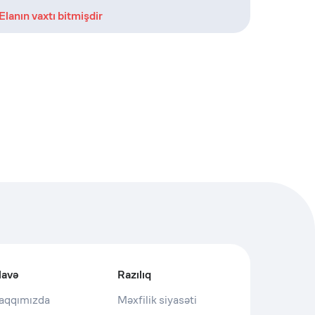
Elanın vaxtı bitmişdir
lavə
Razılıq
aqqımızda
Məxfilik siyasəti