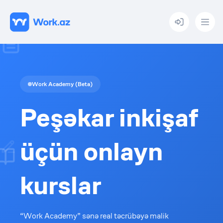
Menu
Work Academy (Beta)
Peşəkar inkişaf
üçün onlayn
kurslar
“Work Academy” sənə real təcrübəyə malik