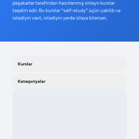
peşəkarlar tərəfindən hazırlanmış onlayn kurslar
təqdim edir. Bu kurslar “self-study” üçün çəkilib və
istədiyin vaxt, istədiyin yerdə izləyə bilərsən.
Kurslar
Kateqoriyalar