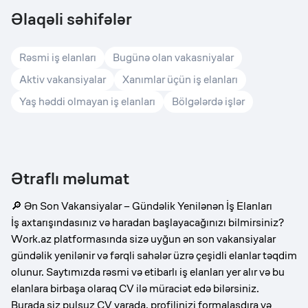
Əlaqəli səhifələr
Rəsmi iş elanları
Bugünə olan vakasniyalar
Aktiv vakansiyalar
Xanımlar üçün iş elanları
Yaş həddi olmayan iş elanları
Bölgələrdə işlər
Ətraflı məlumat
🔎 Ən Son Vakansiyalar – Gündəlik Yenilənən İş Elanları
İş axtarışındasınız və haradan başlayacağınızı bilmirsiniz?
Work.az platformasında sizə uyğun ən son vakansiyalar
gündəlik yenilənir və fərqli sahələr üzrə çeşidli elanlar təqdim
olunur. Saytımızda rəsmi və etibarlı iş elanları yer alır və bu
elanlara birbaşa olaraq CV ilə müraciət edə bilərsiniz.
Burada siz pulsuz CV yarada, profilinizi formalaşdıra və