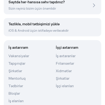
Saytda hər-hansısa səhv tapdınız?
Sizin rəyiniz bizim üçün önəmlidir
Tezliklə, mobil tətbiqimizi yüklə
iOS & Android üçün istifadəyə veriləcəkdir
İş axtarıram
İşçi axtarıram
Vakansiyalar
İş axtaranlar
Tapşırıqlar
Frilanserlər
Şirkətlər
Xidmətlər
Mentorluq
Şirkətlər
Tədbirlər
İşçi elanları
Bloqlar
İş elanları